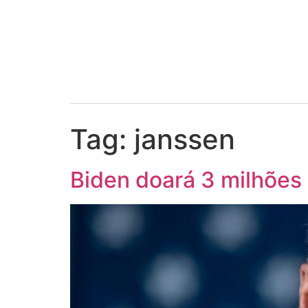
Tag:
janssen
Biden doará 3 milhões 