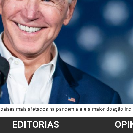
países mais afetados na pandemia e é a maior doação indi
EDITORIAS
OPI