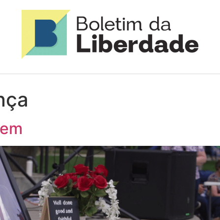
ança
gem