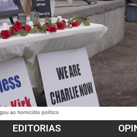
gou ao homicídio político
EDITORIAS
OPI