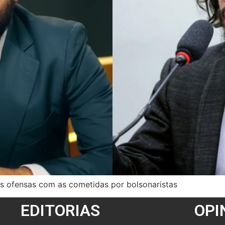
 ofensas com as cometidas por bolsonaristas
EDITORIAS
OPI