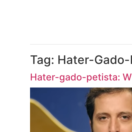
Tag:
Hater-Gado-
Hater-gado-petista: Wy