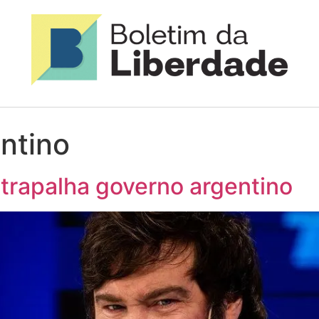
ntino
atrapalha governo argentino