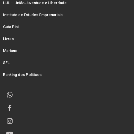
UJL – União Juventude e Liberdade
Instituto de Estudos Empresariais
Guta Pini
Livres
Mariano
SFL
Ranking dos Politicos