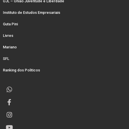
UJL – União Juventude e Liberdade
Instituto de Estudos Empresariais
Guta Pini
Livres
Mariano
SFL
Ranking dos Politicos