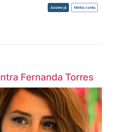
Assine já
Minha conta
ontra Fernanda Torres