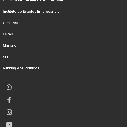
UJL – União Juventude e Liberdade
Instituto de Estudos Empresariais
Guta Pini
Livres
Mariano
SFL
Ranking dos Politicos