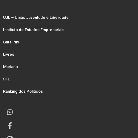
UJL – União Juventude e Liberdade
Instituto de Estudos Empresariais
Guta Pini
Livres
Mariano
SFL
Ranking dos Politicos