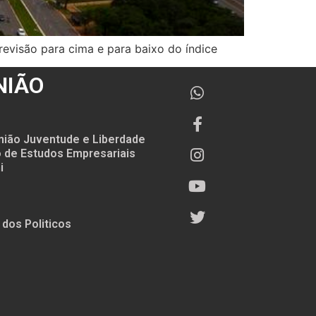
revisão para cima e para baixo do índice
NIÃO
nião Juventude e Liberdade
to de Estudos Empresariais
i
 dos Politicos