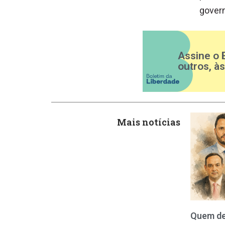
govern
Assine o 
outros, à
Mais notícias
Quem de