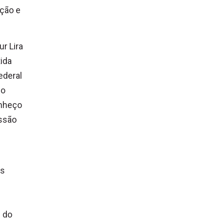
ação e
r Lira
tida
ederal
 o
onheço
essão
As
e do