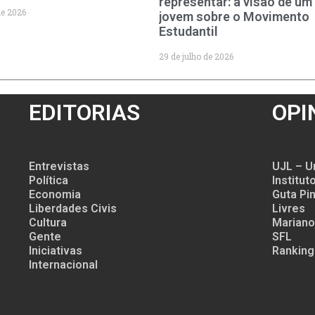
representar: a visão de um
de 2026
jovem sobre o Movimento
Estudantil
29 de julho de 2026
EDITORIAS
OPI
Entrevistas
UJL – U
Política
Institu
Economia
Guta Pin
Liberdades Civis
Livres
Cultura
Mariano
Gente
SFL
Iniciativas
Ranking
Internacional