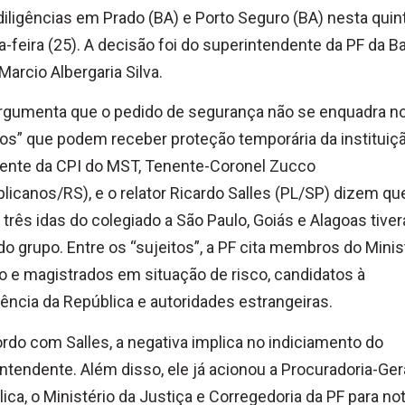
diligências em Prado (BA) e Porto Seguro (BA) nesta quin
a-feira (25). A decisão foi do superintendente da PF da B
 Marcio Albergaria Silva.
rgumenta que o pedido de segurança não se enquadra no
tos” que podem receber proteção temporária da instituiçã
dente da CPI do MST, Tenente-Coronel Zucco
licanos/RS), e o relator Ricardo Salles (PL/SP) dizem qu
 três idas do colegiado a São Paulo, Goiás e Alagoas tive
do grupo. Entre os “sujeitos”, a PF cita membros do Minis
o e magistrados em situação de risco, candidatos à
ência da República e autoridades estrangeiras.
rdo com Salles, a negativa implica no indiciamento do
ntendente. Além disso, ele já acionou a Procuradoria-Ger
ica, o Ministério da Justiça e Corregedoria da PF para not