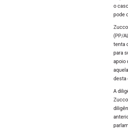
o caso
pode o
Zucco 
(PP/AL
tenta 
para s
apoio 
aquela
desta 
A dili
Zucco,
diligê
anteri
parlam