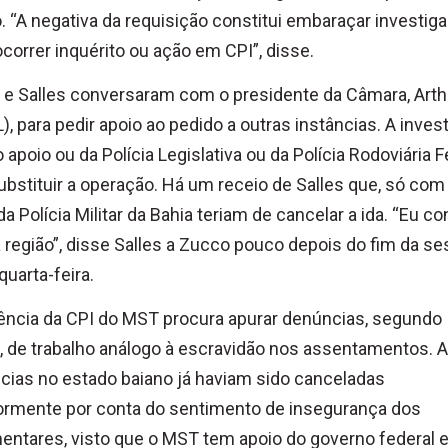
. “A negativa da requisição constitui embaraçar investig
correr inquérito ou ação em CPI”, disse.
e Salles conversaram com o presidente da Câmara, Arthu
), para pedir apoio ao pedido a outras instâncias. A inves
o apoio ou da Polícia Legislativa ou da Polícia Rodoviária F
ubstituir a operação. Há um receio de Salles que, só com
da Polícia Militar da Bahia teriam de cancelar a ida. “Eu c
 região”, disse Salles a Zucco pouco depois do fim da s
quarta-feira.
gência da CPI do MST procura apurar denúncias, segundo
 de trabalho análogo à escravidão nos assentamentos. 
ncias no estado baiano já haviam sido canceladas
ormente por conta do sentimento de insegurança dos
entares, visto que o MST tem apoio do governo federal 