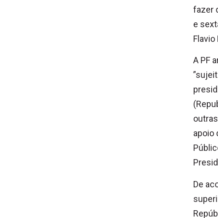
fazer 
e sext
Flavio
A PF a
”sujei
presi
(Repub
outras
apoio 
Públic
Presid
De aco
superi
Repúbl