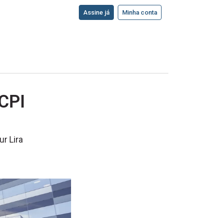
Assine já
Minha conta
 CPI
r Lira