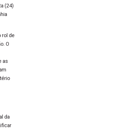
ta (24)
ahia
 rol de
o. O
e as
ram
tério
al da
ificar