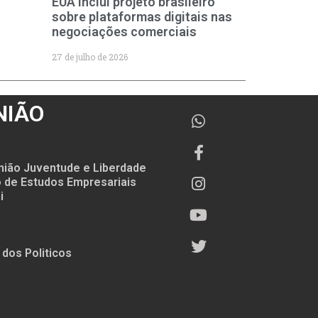
EUA inclui projeto brasileiro
sobre plataformas digitais nas
negociações comerciais
27 de julho de 2026
NIÃO
nião Juventude e Liberdade
to de Estudos Empresariais
i
 dos Politicos