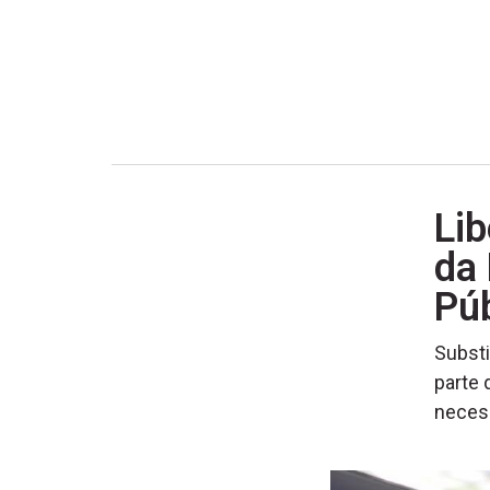
Lib
da 
Púb
Substi
parte 
neces