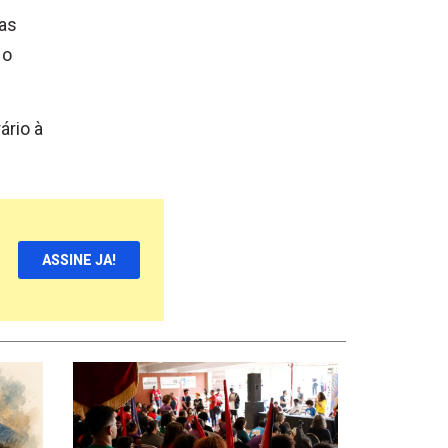
mas
 o
ário à
ASSINE JA!