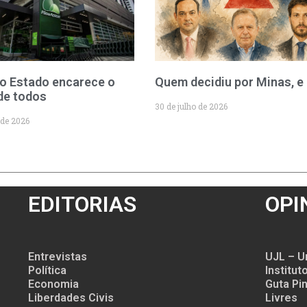
o Estado encarece o
Quem decidiu por Minas, e
de todos
30 de julho de 2026
 de 2026
EDITORIAS
OPI
Entrevistas
UJL – U
Política
Institu
Economia
Guta Pin
Liberdades Civis
Livres