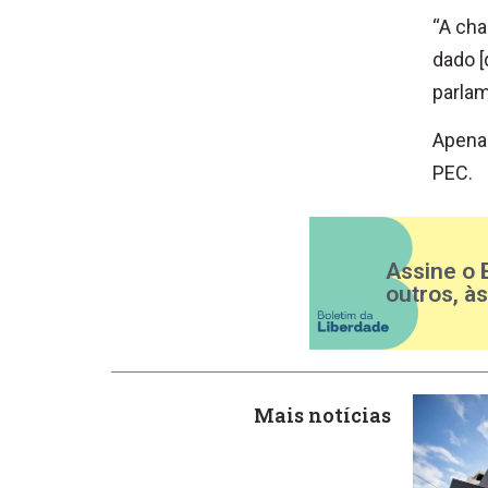
“A cha
dado [
parlam
Apenas
PEC.
Assine o 
outros, à
Mais notícias