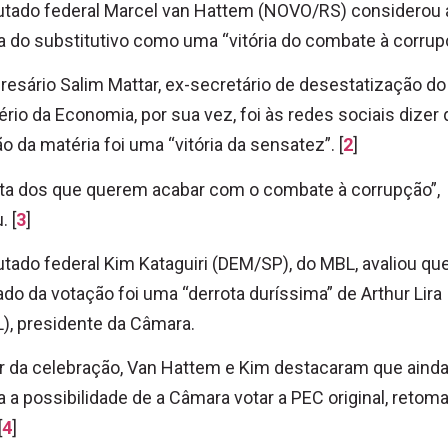
utado federal Marcel van Hattem (NOVO/RS) considerou 
a do substitutivo como uma “vitória do combate à corrup
esário Salim Mattar, ex-secretário de desestatização do
ério da Economia, por sua vez, foi às redes sociais dizer 
ão da matéria foi uma “vitória da sensatez”. [
2
]
ta dos que querem acabar com o combate à corrupção”,
. [
3
]
tado federal Kim Kataguiri (DEM/SP), do MBL, avaliou qu
ado da votação foi uma “derrota duríssima” de Arthur Lira
), presidente da Câmara.
 da celebração, Van Hattem e Kim destacaram que aind
a a possibilidade de a Câmara votar a PEC original, retom
[
4
]