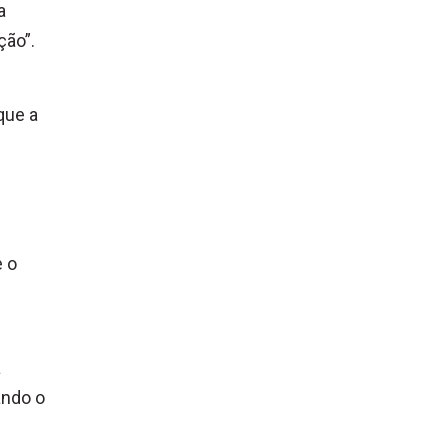
a
ção”.
que a
e o
a
ando o