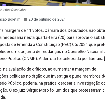
mara dos Deputados
ção Boletim
20 de outubro de 2021
ma margem de 11 votos, Câmara dos Deputados não obte
a necessária nesta quarta-feira (20) para aprovar o substi
posta de Emenda à Constituição (PEC) 05/2021 que pret
elecer um conjunto de mudanças no Conselho Nacional 
ério Público (CNMP). A derrota foi celebrada por liberais. [
o, na avaliação de críticos, ao aumentar a margem de
ções políticas no órgão que investiga e pune membros d
ério Público, poderia, na prática, cercear a investigação c
ção. O ex-juiz Sérgio Moro foi um dos que protestaram c
da.