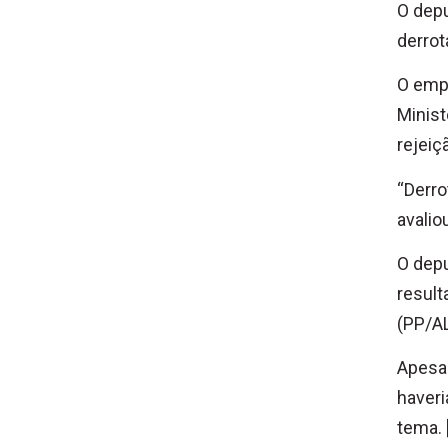
O dep
derrot
O empr
Minist
rejeiç
“Derro
avaliou
O depu
result
(PP/AL
Apesar
haveri
tema. 