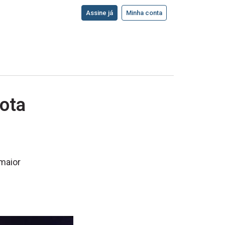
Assine já
Minha conta
rota
 maior