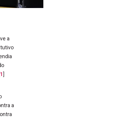
ve a
tutivo
endia
do
1
]
o
ontra a
ontra