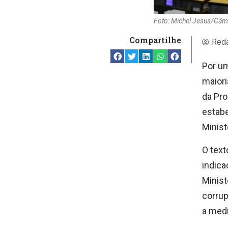
Foto: Michel Jesus/Câ
Compartilhe
Reda
Por u
maiori
da Pro
estab
Minist
O text
indica
Minist
corrup
a medi