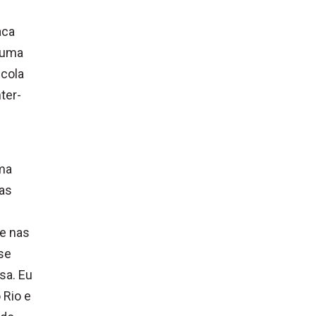
aca
 uma
scola
ter-
uma
as
ue nas
 se
sa. Eu
 Rio e