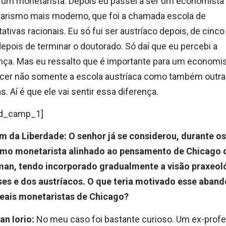
 um monetarista. Depois eu passei a ser um economista
arismo mais moderno, que foi a chamada escola de
ativas racionais. Eu só fui ser austríaco depois, de cinco
epois de terminar o doutorado. Só daí que eu percebi a
nça. Mas eu ressalto que é importante para um economi
cer não somente a escola austríaca como também outr
s. Aí é que ele vai sentir essa diferença.
d_camp_1]
m da Liberdade: O senhor já se considerou, durante o
omo monetarista alinhado ao pensamento de Chicago 
man, tendo incorporado gradualmente a visão praxeol
ses e dos austríacos. O que teria motivado esse aban
deais monetaristas de Chicago?
an Iorio:
No meu caso foi bastante curioso. Um ex-prof