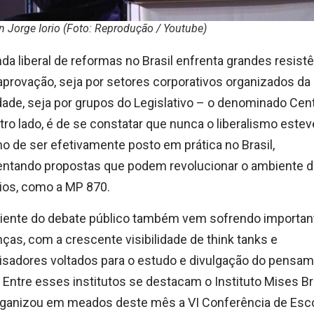
n Jorge Iorio (Foto: Reprodução / Youtube)
da liberal de reformas no Brasil enfrenta grandes resist
aprovação, seja por setores corporativos organizados da
ade, seja por grupos do Legislativo – o denominado Cent
tro lado, é de se constatar que nunca o liberalismo estev
o de ser efetivamente posto em prática no Brasil,
entando propostas que podem revolucionar o ambiente 
ios, como a MP 870.
iente do debate público também vem sofrendo importan
as, com a crescente visibilidade de think tanks e
sadores voltados para o estudo e divulgação do pensa
l. Entre esses institutos se destacam o Instituto Mises Bra
rganizou em meados deste mês a VI Conferência de Esc