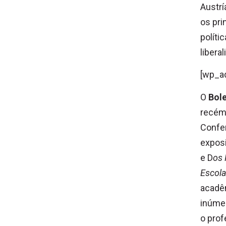
Austr
os pri
políti
libera
[wp_a
O
Bol
recém-
Confer
exposi
e D
os 
Escola
acadêm
inúmer
o prof