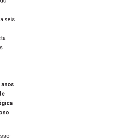
 do
 a seis
sta
as
s anos
de
ógica
dono
essor