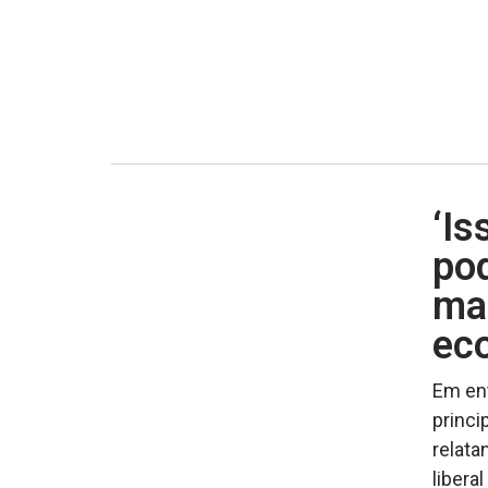
‘Is
pod
ma
eco
Em ent
princi
relata
libera