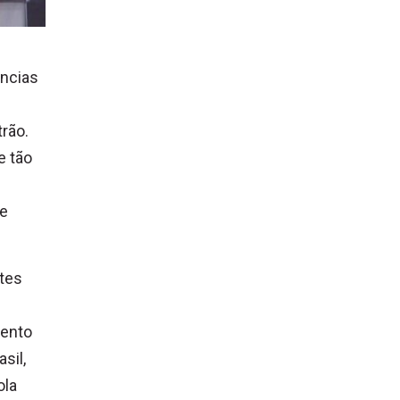
ências
rão.
e tão
de
tes
mento
sil,
ola