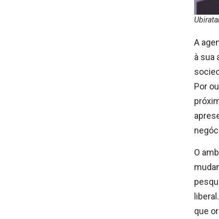
Ubirata
A agen
à sua 
socied
Por ou
próxim
apres
negóc
O amb
mudanç
pesqui
libera
que o