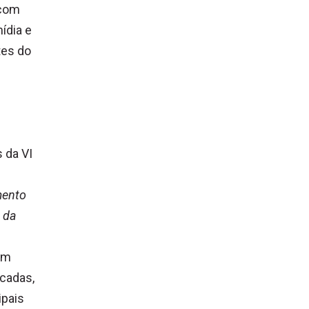
 com
ídia e
tes do
 da VI
mento
 da
em
écadas,
ipais