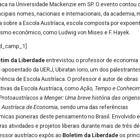
íaca na Universidade Mackenzie em SP. O evento contou
ncipais nomes, nacionais e internacionais, da academia, m
ca sobre a Escola Austríaca, escola composta por expoen
lismo econômico, como Ludwig von Mises e F. Hayek.
d_camp_1]
etim da Liberdade
entrevistou o professor de economia
aposentado da UERJ, Ubiratan Iorio, um dos palestrantes
ência de Escola Austríaca. O professor é autor de obras
tivas da Escola Austríaca, como
Ação, Tempo e Conheci
Protoaustríacos a Menger: Uma breve história das origens
 Austríaca de Economia,
sendo uma das referências
icas pioneiras deste pensamento no Brasil. Envolvido 
as atividades e projetos liberais durante mais de três d
essor austríaco expôs ao
Boletim da Liberdade
os princ