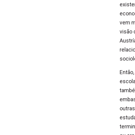
existe
econom
vem mu
visão 
Austrí
relaci
sociolo
Então,
escol
também
embasa
outras
estuda
termin