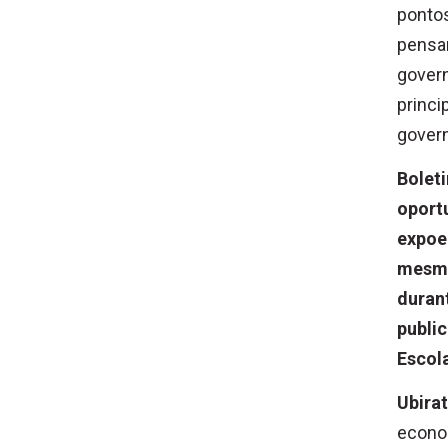
pontos
pensa
govern
princi
gover
Bolet
oportu
expoe
mesmo
duran
public
Escol
Ubirat
econom