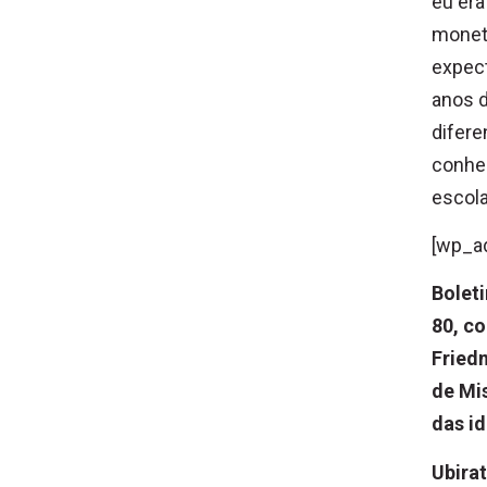
eu era
monet
expect
anos d
difere
conhe
escola
[wp_a
Boleti
80, c
Fried
de Mi
das i
Ubirat