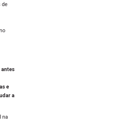
s de
 no
 antes
o
as e
tudar a
l na