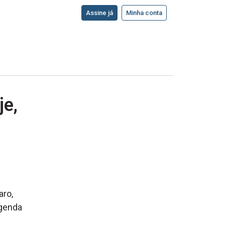
Assine já
Minha conta
je,
aro,
agenda