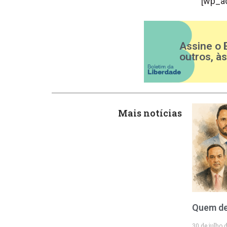
[wp_a
Assine o 
outros, à
Mais notícias
Quem de
30 de julho 