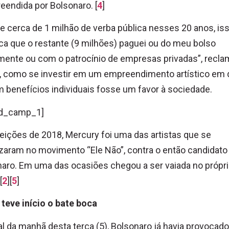
endida por Bolsonaro. [
4
]
ve cerca de 1 milhão de verba pública nesses 20 anos, is
ica que o restante (9 milhões) paguei ou do meu bolso
mente ou com o patrocínio de empresas privadas”, recla
a, como se investir em um empreendimento artístico em
m benefícios individuais fosse um favor à sociedade.
d_camp_1]
eições de 2018, Mercury foi uma das artistas que se
zaram no movimento “Ele Não”, contra o então candidato
aro. Em uma das ocasiões chegou a ser vaiada no própr
[
2
][
5
]
teve início o bate boca
al da manhã desta terça (5), Bolsonaro já havia provocado