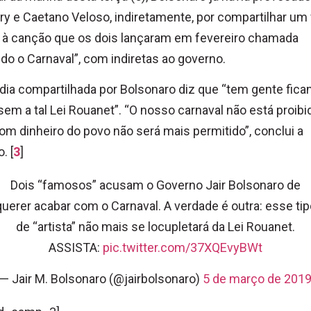
y e Caetano Veloso, indiretamente, por compartilhar um
o à canção que os dois lançaram em fevereiro chamada
ido o Carnaval”, com indiretas ao governo.
dia compartilhada por Bolsonaro diz que “tem gente fica
sem a tal Lei Rouanet”. “O nosso carnaval não está proibi
m dinheiro do povo não será mais permitido”, conclui a
. [
3
]
Dois “famosos” acusam o Governo Jair Bolsonaro de
querer acabar com o Carnaval. A verdade é outra: esse tip
de “artista” não mais se locupletará da Lei Rouanet.
ASSISTA:
pic.twitter.com/37XQEvyBWt
— Jair M. Bolsonaro (@jairbolsonaro)
5 de março de 201