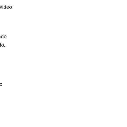
 vídeo
ndo
do,
o
9