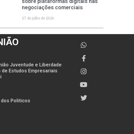
sobre plataformas digitais nas
negociações comerciais
27 de julho de 2026
NIÃO
nião Juventude e Liberdade
to de Estudos Empresariais
i
 dos Politicos