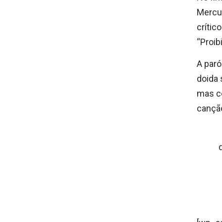
Mercur
crític
“Proib
A paró
doida 
mas co
canção