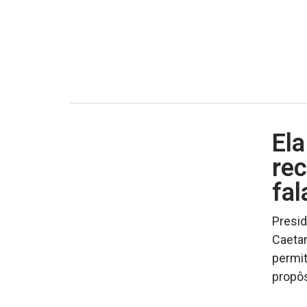
Ela
rec
fal
Presid
Caetan
permit
propôs