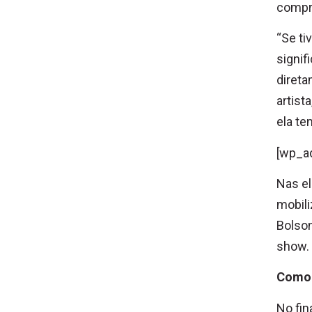
compre
“Se ti
signif
direta
artist
ela te
[wp_a
Nas el
mobili
Bolson
show. 
Como 
No fin