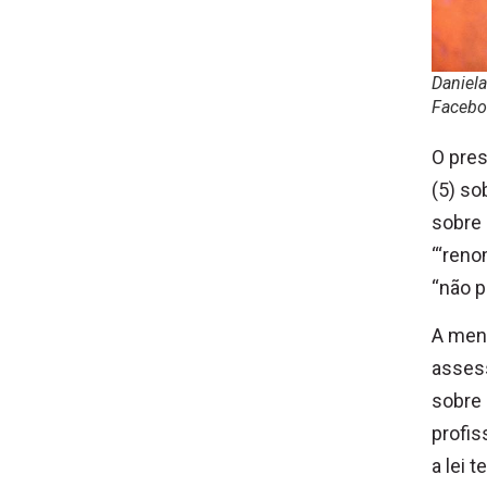
Daniela
Facebo
O pres
(5) so
sobre 
“‘reno
“não p
A mens
assess
sobre 
profis
a lei 