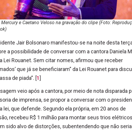
 Mercury e Caetano Veloso na gravação do clipe (Foto: Reproduç
ok)
idente Jair Bolsonaro manifestou-se na noite desta terça
bre a possibilidade de conversar com a cantora Daniela 
a Lei Rouanet. Sem citar nomes, afirmou que receber
mados’ que já se beneficiaram” da Lei Rouanet para discut
assa de piada”. [
1
]
agem veio após a cantora, por meio de nota disparada p
oria de imprensa, se propor a conversar com o presiden
a lei, que defende. Segundo ela própria, em 20 anos de
são, recebeu R$ 1 milhão para montar seus trios elétrico
tem sido alvo de distorções, subentendendo que não seria