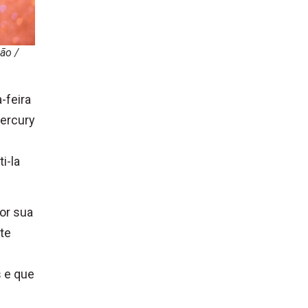
ão /
-feira
Mercury
i-la
or sua
te
s e que