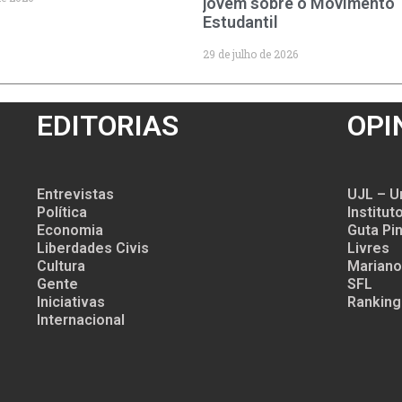
jovem sobre o Movimento
Estudantil
29 de julho de 2026
EDITORIAS
OPI
Entrevistas
UJL – U
Política
Institu
Economia
Guta Pin
Liberdades Civis
Livres
Cultura
Mariano
Gente
SFL
Iniciativas
Ranking
Internacional