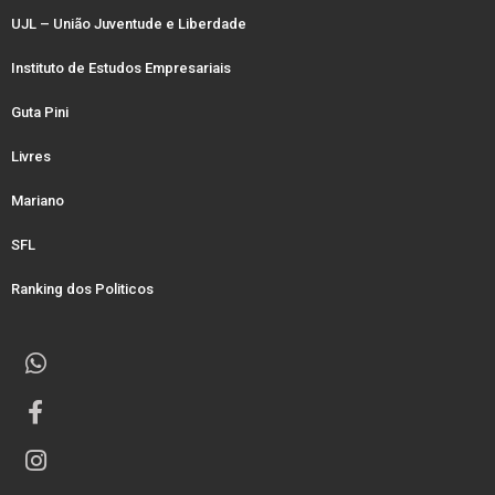
UJL – União Juventude e Liberdade
Instituto de Estudos Empresariais
Guta Pini
Livres
Mariano
SFL
Ranking dos Politicos