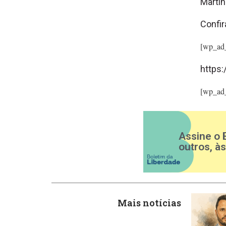
Martin
Confir
[wp_ad
https
[wp_ad
Assine o 
outros, à
Mais notícias