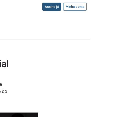
Assine já
Minha conta
ial
e
e do