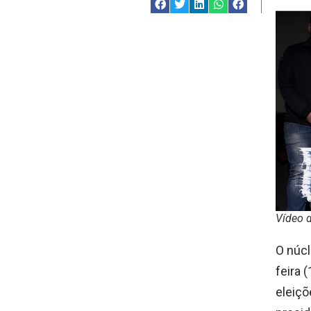
Vídeo d
O núcl
feira 
eleiçõ