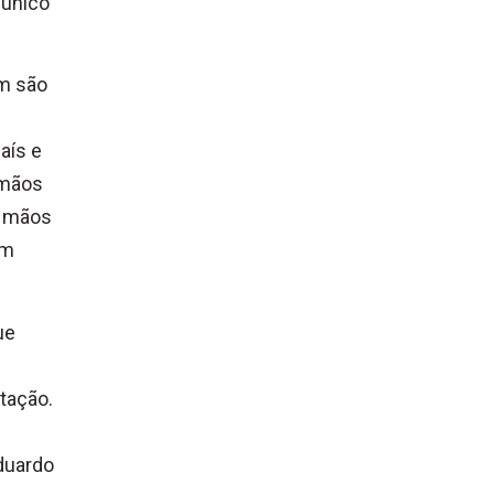
 único
m são
aís e
 mãos
s mãos
im
ue
tação.
Eduardo