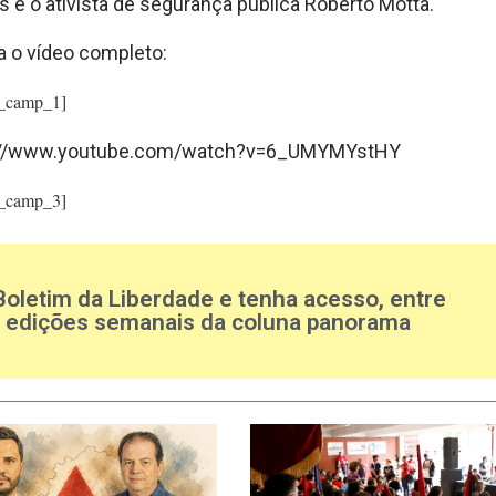
s e o ativista de segurança pública Roberto Motta.
a o vídeo completo:
_camp_1]
://www.youtube.com/watch?v=6_UMYMYstHY
_camp_3]
Boletim da Liberdade e tenha acesso, entre
s edições semanais da coluna panorama