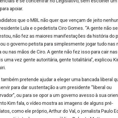
enciais e se concentrar no Legislativo, sem escolher um
ara apoiar.
ndidatos que o MBL não quer que vençam de jeito nenhu
residente Lula e o pedetista Ciro Gomes. “A gente não se
stou, não fez as maiores manifestações da história do p
ou o governo petista para simplesmente jogar tudo nas
a ou nas mãos de Ciro. A gente não fez isso para cair na
s uma vez gente autoritária, gente totalitária”, explicou K
iri.
também pretende ajudar a eleger uma bancada liberal q
ervir para dar sustentação a um presidente “liberal ou
vador”, ou para se opor a um governo avesso à sua orien
to Kim fala, o vídeo mostra as imagens de alguns pré-
atos, como ele próprio, Arthur do Val, o jornalista Paulo 