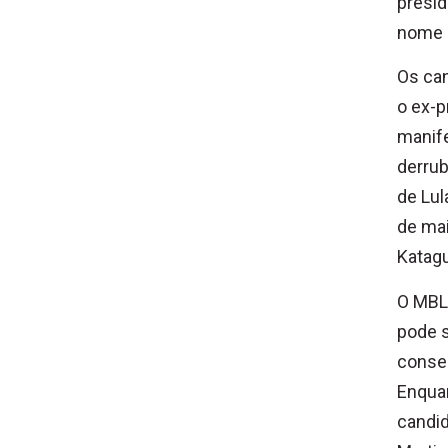
presid
nome p
Os ca
o ex-p
manife
derrub
de Lul
de mai
Katagu
O MBL 
pode s
conser
Enquan
candid