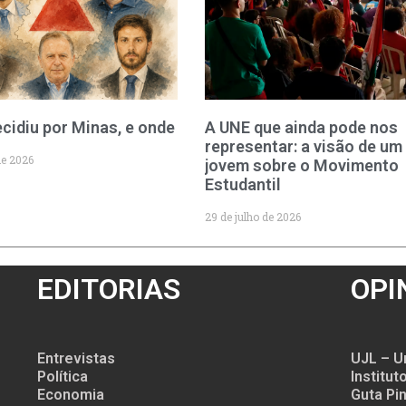
cidiu por Minas, e onde
A UNE que ainda pode nos
representar: a visão de um
de 2026
jovem sobre o Movimento
Estudantil
29 de julho de 2026
EDITORIAS
OPI
Entrevistas
UJL – U
Política
Institu
Economia
Guta Pin