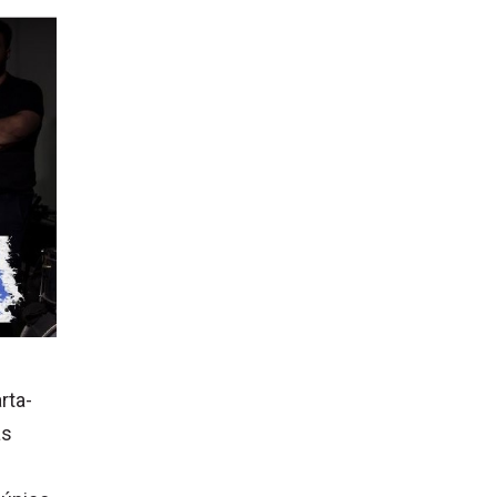
rta-
as