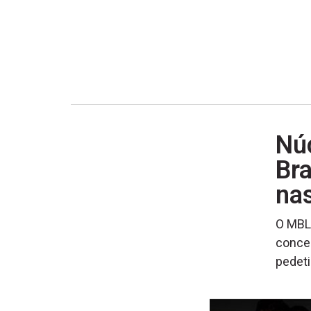
Nú
Bra
nas
O MBL 
concen
pedet