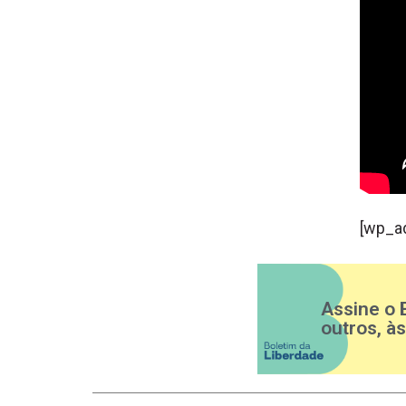
[wp_a
Assine o 
outros, à