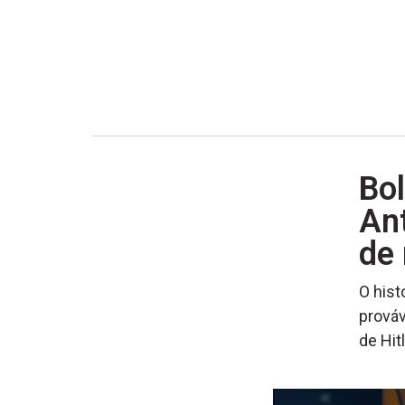
Bo
Ant
de 
O hist
prováv
de Hit