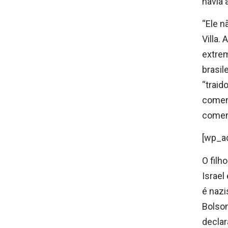
havia 
“Ele n
Villa.
extrem
brasil
“traid
coment
comen
[wp_a
O filh
Israel
é nazi
Bolson
declar