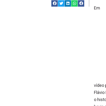
Em
vídeo 
Flávio
o hist