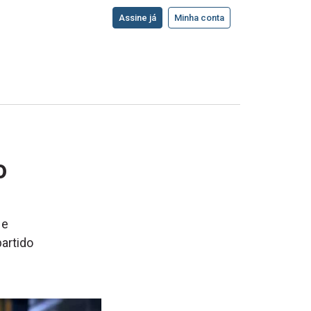
Assine já
Minha conta
o
 e
partido