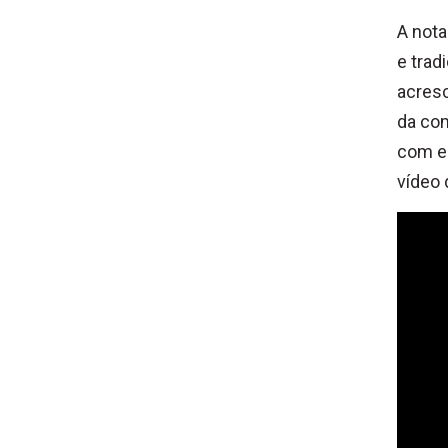
A nota
e trad
acresc
da com
com es
vídeo 