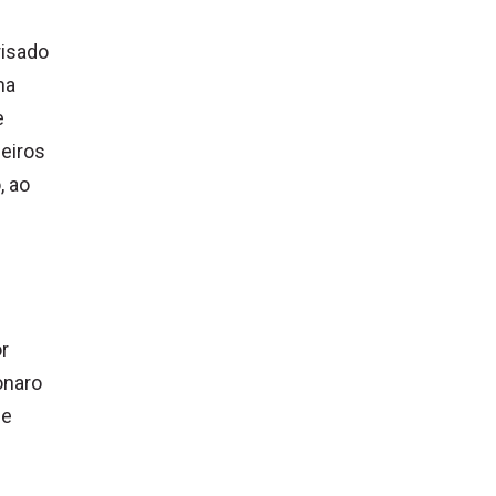
risado
ma
e
ueiros
, ao
or
onaro
de