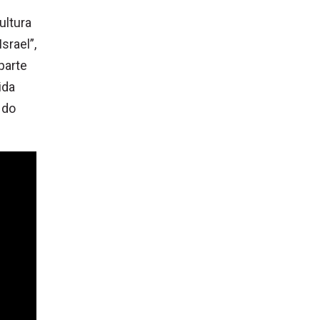
ultura
srael”,
parte
ida
 do