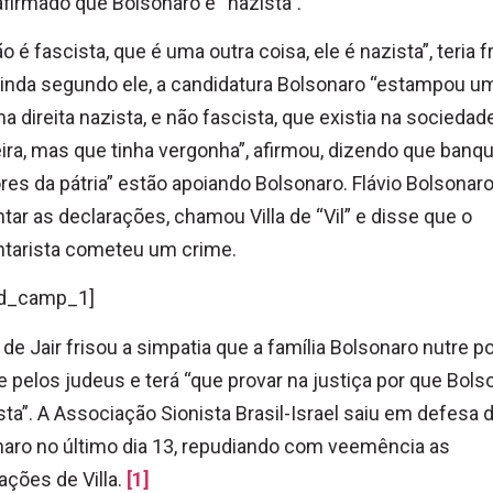
afirmado que Bolsonaro é “nazista”.
ão é fascista, que é uma outra coisa, ele é nazista”, teria f
 Ainda segundo ele, a candidatura Bolsonaro “estampou u
a direita nazista, e não fascista, que existia na sociedad
eira, mas que tinha vergonha”, afirmou, dizendo que banq
ores da pátria” estão apoiando Bolsonaro. Flávio Bolsonaro
ar as declarações, chamou Villa de “Vil” e disse que o
tarista cometeu um crime.
d_camp_1]
o de Jair frisou a simpatia que a família Bolsonaro nutre p
 e pelos judeus e terá “que provar na justiça por que Bols
sta”. A Associação Sionista Brasil-Israel saiu em defesa 
aro no último dia 13, repudiando com veemência as
ações de Villa.
[1]