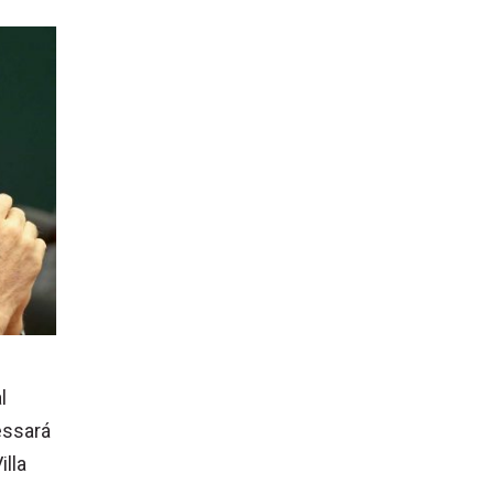
l
essará
illa