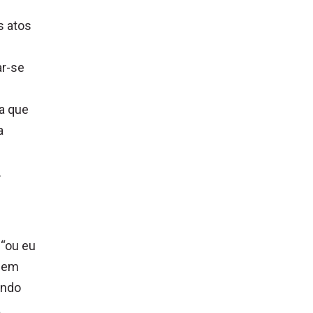
s atos
ar-se
a que
a
.
 “ou eu
, em
undo
a