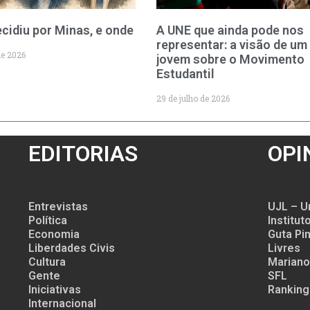
cidiu por Minas, e onde
A UNE que ainda pode nos
representar: a visão de um
de 2026
jovem sobre o Movimento
Estudantil
29 de julho de 2026
EDITORIAS
OPI
Entrevistas
UJL – U
Política
Institu
Economia
Guta Pin
Liberdades Civis
Livres
Cultura
Mariano
Gente
SFL
Iniciativas
Ranking
Internacional