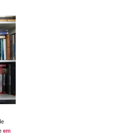
de
de
em