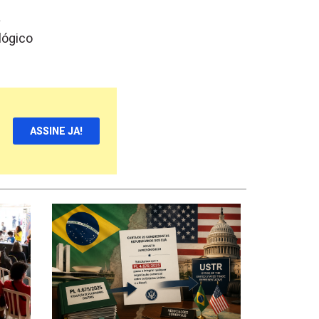
a
lógico
ASSINE JA!