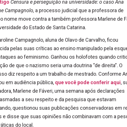
tigo
Censura e perseguição na
universidade: o caso Ana
ine Campagnolo,
a processo judicial que a professora de
 nome move contra a também professora Marlene de Fá
versidade do Estado de Santa Catarina.
roline Campagnolo, aluna de Olavo de Carvalho, ficou
ida pelas suas críticas ao ensino manipulado pela esqu
taques ao feminismo. Ganhou os holofotes quando criti
ção de que o nazismo seria uma doutrina “de direita”. O
so diz respeito a um trabalho de mestrado. Conforme A
ou em audiência pública,
que você pode conferir aqui
, s
adora, Marlene de Fáveri, uma semana após declarações
iasmadas a seu respeito e da pesquisa que estavam
rando, questionou suas publicações conservadoras em r
is e disse que suas opiniões não combinavam com a pes
ráticas do local.