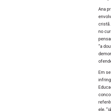
Ana pr
envolv
cristã
no cur
pensa
“a dou
demons
ofende
Em seu
infrin
Educaç
concor
referê
ele, “