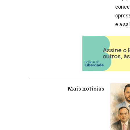
concep
opress
e a sa
Assine o 
outros, à
Mais notícias