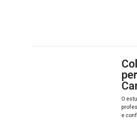
Col
pe
Ca
O estu
profes
e conf