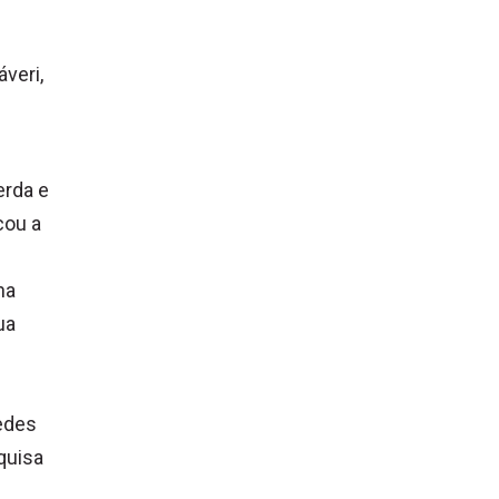
veri,
erda e
cou a
na
ua
edes
quisa