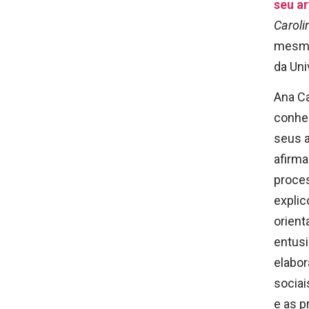
seu ar
Carol
mesmo
da Uni
Ana Ca
conhec
seus a
afirma
proces
explic
orient
entus
elabo
socia
e as p