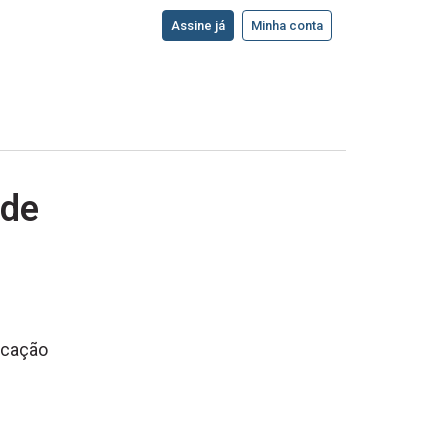
Assine já
Minha conta
 de
ducação