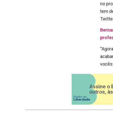
no pro
tem de
Twitte
Bernar
profe
“Agora
acabar
vocês:
Assine o 
outros, à