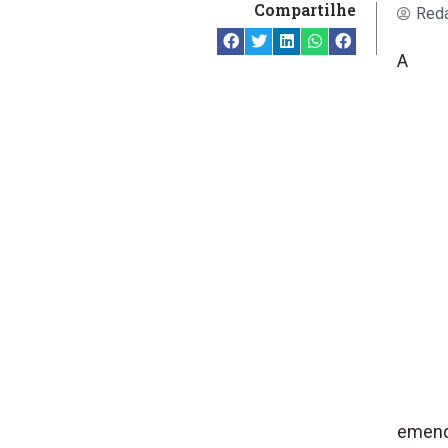
Compartilhe
Reda
A
emenda