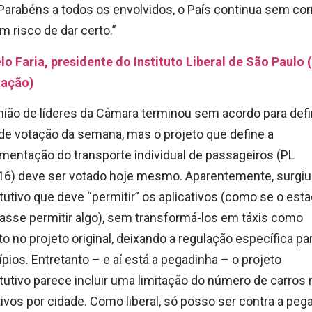
Parabéns a todos os envolvidos, o País continua sem cor
 risco de dar certo.”
o Faria, presidente do Instituto Liberal de São Paulo 
tação)
nião de líderes da Câmara terminou sem acordo para defin
de votação da semana, mas o projeto que define a
mentação do transporte individual de passageiros (PL
16) deve ser votado hoje mesmo. Aparentemente, surgi
tutivo que deve “permitir” os aplicativos (como se o est
asse permitir algo), sem transformá-los em táxis como
to no projeto original, deixando a regulação específica pa
pios. Entretanto – e aí está a pegad
inha – o projeto
tutivo parece incluir uma limitação do número de carros
tivos por cidade.
Como liberal, só posso ser contra a peg