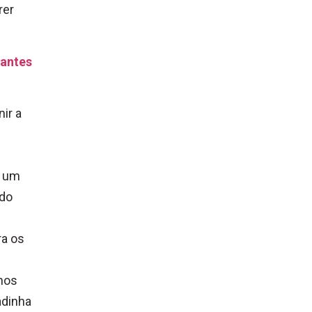
rer
(antes
ir a
u um
ado
ra os
 nos
adinha