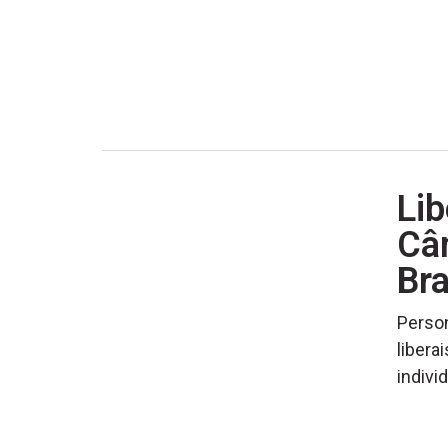
Lib
Câm
Bra
Person
libera
indivi