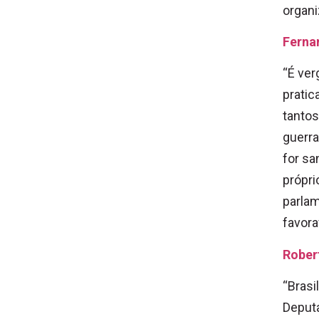
organi
Ferna
“É ve
pratic
tantos
guerra
for sa
própri
parlam
favora
Robert
“Brasi
Deputa