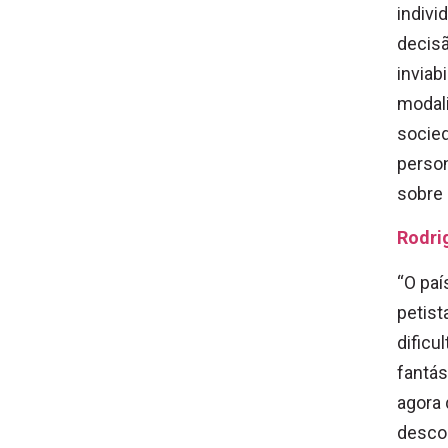
indivi
decisã
inviab
modali
socie
person
sobre 
Rodri
“O paí
petist
dificu
fantás
agora 
desco