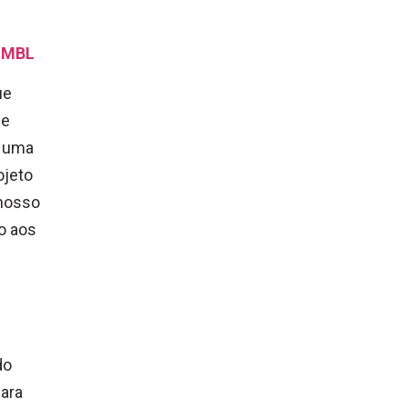
o MBL
ue
 e
r uma
ojeto
 nosso
o aos
do
para