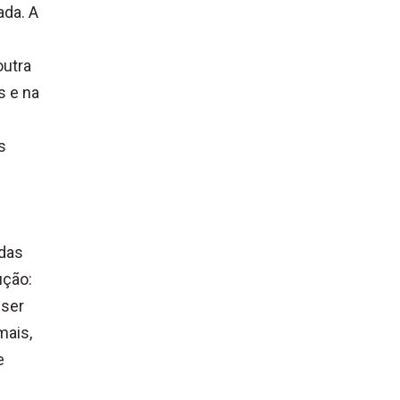
ada. A
outra
s e na
s
adas
ução:
 ser
mais,
e