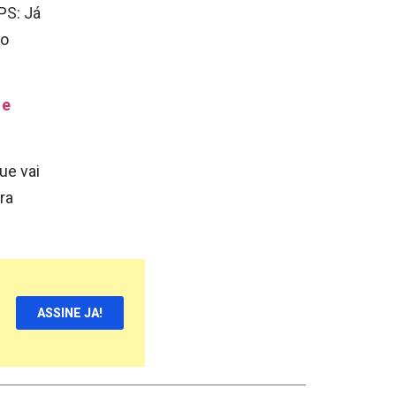
PS: Já
no
 e
ue vai
ra
ASSINE JA!