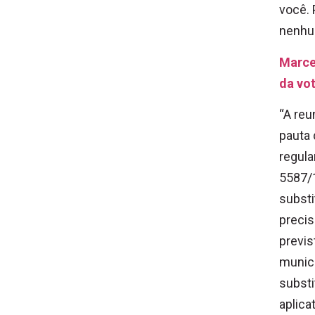
você. 
nenhum
Marcel
da vo
“A reu
pauta 
regula
5587/
substi
precis
previs
municí
substi
aplica