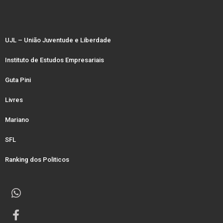
UJL – União Juventude e Liberdade
Instituto de Estudos Empresariais
Guta Pini
Livres
Mariano
SFL
Ranking dos Politicos