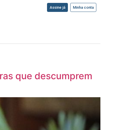
Assine já
Minha conta
turas que descumprem