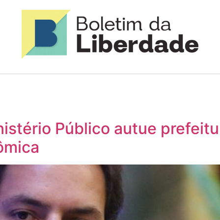
istério Público autue prefei
ômica