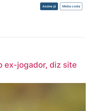
Assine já
Minha conta
 ex-jogador, diz site