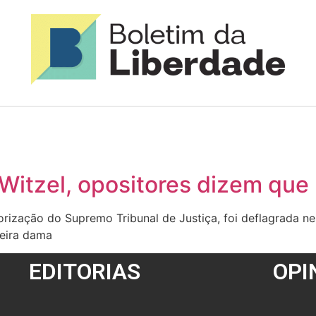
itzel, opositores dizem que 
rização do Supremo Tribunal de Justiça, foi deflagrada nes
meira dama
EDITORIAS
OPI