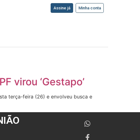
Assine já
Minha conta
PF virou ‘Gestapo’
ta terça-feira (26) e envolveu busca e
NIÃO