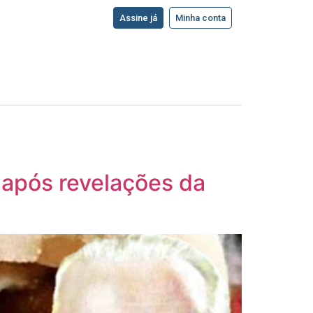
Assine já
Minha conta
 após revelações da