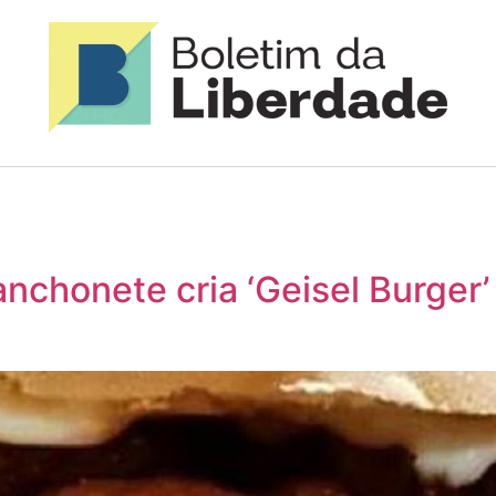
nchonete cria ‘Geisel Burger’