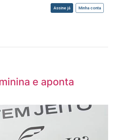
Assine já
Minha conta
eminina e aponta