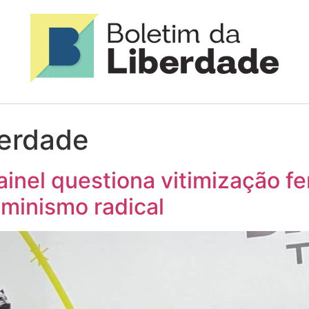
berdade
inel questiona vitimização f
eminismo radical