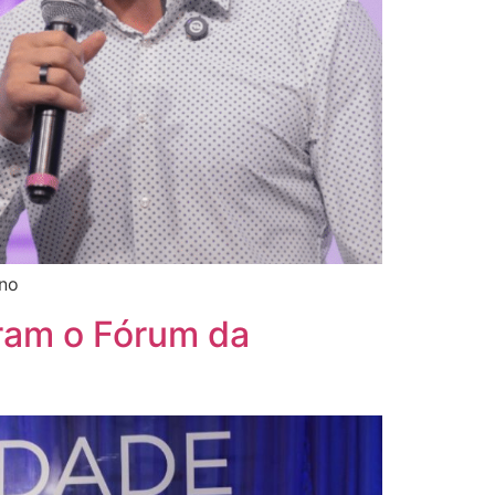
ino
ram o Fórum da