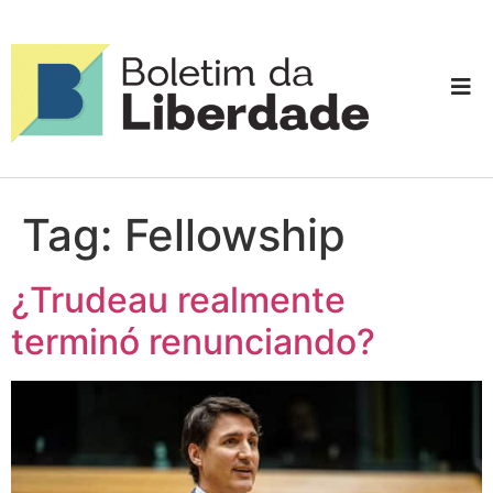
Tag:
Fellowship
¿Trudeau realmente
terminó renunciando?