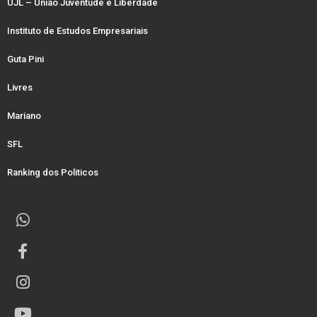
UJL – União Juventude e Liberdade
Instituto de Estudos Empresariais
Guta Pini
Livres
Mariano
SFL
Ranking dos Politicos