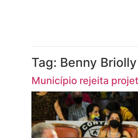
Tag:
Benny Briolly
Município rejeita proj