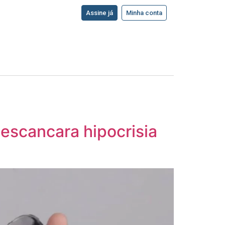
Assine já
Minha conta
 escancara hipocrisia