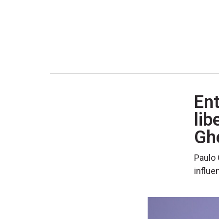
Ent
lib
Gh
Paulo 
influe