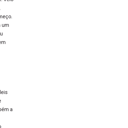
,
omeço.
om um
eu
 em
leis
e
mbém a
o