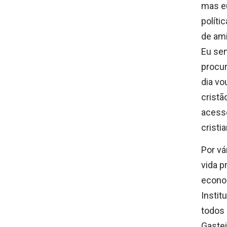
mas eu
políti
de ami
Eu sen
procur
dia vo
cristã
acesso
cristi
Por vá
vida pr
econom
Instit
todos 
Gastei