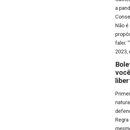
a pand
Consel
Não é 
propós
falei:
2023, 
Bole
você
libe
Primei
natura
defen
Regra
mesmo