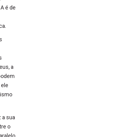
NA é de
m
ca.
s
s
eus, a
 podem
 ele
anismo
z a sua
tre o
aralelo