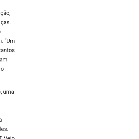
ação,
nças.
o
di: “Um
 tantos
nham
 o
s, uma
a
les.
. Veio