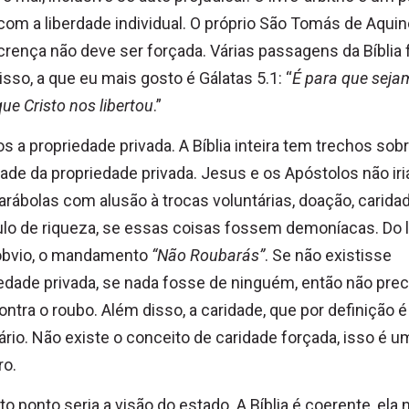
com a liberdade individual. O próprio São Tomás de Aquin
crença não deve ser forçada. Várias passagens da Bíblia
isso, a que eu mais gosto é Gálatas 5.1: “
É para que seja
 que Cristo nos libertou
.”
s a propriedade privada. A Bíblia inteira tem trechos sobr
dade da propriedade privada. Jesus e os Apóstolos não ir
arábolas com alusão à trocas voluntárias, doação, caridad
lo de riqueza, se essas coisas fossem demoníacas. Do 
óbvio, o mandamento
“Não Roubarás”
.
Se não existisse
edade privada, se nada fosse de ninguém, então não prec
contra o roubo. Além disso, a caridade, que por definição é
ário. Não existe o conceito de caridade forçada, isso é u
ro.
to ponto seria a visão do estado. A Bíblia é coerente, ela 