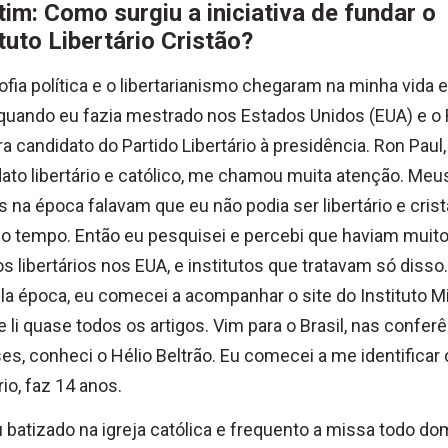
tim: Como surgiu a iniciativa de fundar o
ituto Libertário Cristão?
sofia política e o libertarianismo chegaram na minha vida
quando eu fazia mestrado nos Estados Unidos (EUA) e o
ra candidato do Partido Libertário à presidência. Ron Paul
ato libertário e católico, me chamou muita atenção. Meu
 na época falavam que eu não podia ser libertário e cris
 tempo. Então eu pesquisei e percebi que haviam muit
os libertários nos EUA, e institutos que tratavam só disso.
a época, eu comecei a acompanhar o site do Instituto M
 e li quase todos os artigos. Vim para o Brasil, nas confer
es, conheci o Hélio Beltrão. Eu comecei a me identifica
ário, faz 14 anos.
 batizado na igreja católica e frequento a missa todo do