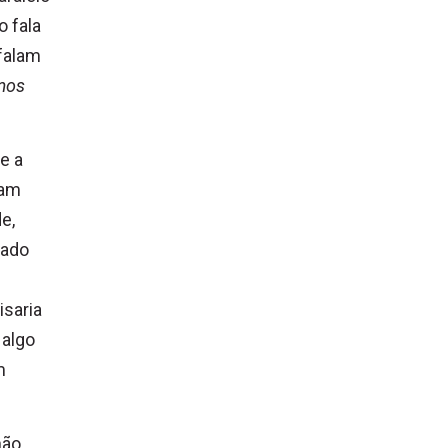
o fala
 falam
mos
e a
iam
e,
lado
isaria
 algo
m
não