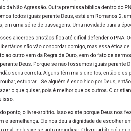
pio da Não Agressão. Outra premissa bíblica dentro do P
omos todos iguais perante Deus, está em Romanos 2, e
s, em uma série de passagens. Uma novidade para a épo
ses alicerces cristãos fica até difícil defender o PNA. O
libertários não vão concordar comigo, mas essa ética de
to ao outro vem da Regra de Ouro, vem do fato de sermo
 perante Deus. Porque se não fossemos iguais perante D
idão seria correta. Alguns têm mais direitos, então eles
 roubar, estuprar… Se alguém é escolhido por Deus, então
azer o que quiser, pois é melhor que os outros. O cristi
 isso.
o ponto, o livre-arbítrio. Isso existe porque Deus nos fe
 e semelhança. Ele nos deu a dignidade de escolher en
o mal, inclusive se auto prejudicar. O livre-arbítrio é um p