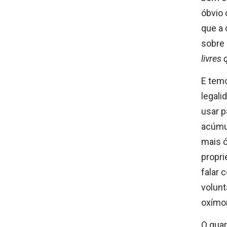
óbvio 
que a 
sobre 
livres
E temo
legali
usar p
acúmu
mais 
propri
falar 
volunt
oxímo
O quar