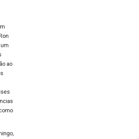
 em
 Ron
, um
s
tão ao
os
ises
ências
r como
mingo,