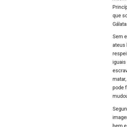
Princí
que s
Gálata
Sem es
ateus 
respei
iguais
escrav
matar,
pode f
mudou
Segund
imagem
bem e 