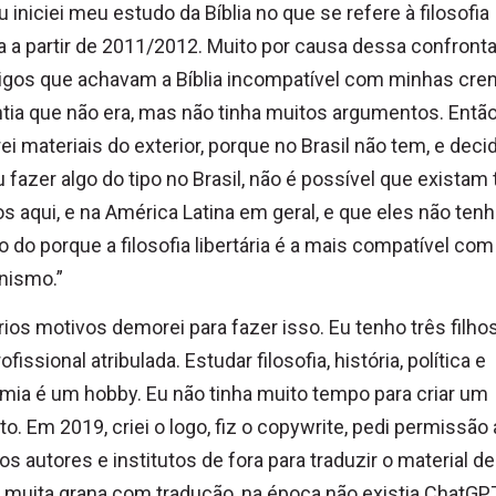
 iniciei meu estudo da Bíblia no que se refere à filosofia
ca a partir de 2011/2012. Muito por causa dessa confront
gos que achavam a Bíblia incompatível com minhas cre
tia que não era, mas não tinha muitos argumentos. Entã
ei materiais do exterior, porque no Brasil não tem, e deci
u fazer algo do tipo no Brasil, não é possível que existam
os aqui, e na América Latina em geral, e que eles não te
 do porque a filosofia libertária é a mais compatível com
anismo.”
rios motivos demorei para fazer isso. Eu tenho três filho
ofissional atribulada. Estudar filosofia, história, política e
ia é um hobby. Eu não tinha muito tempo para criar um
uto. Em 2019, criei o logo, fiz o copywrite, pedi permissão 
os autores e institutos de fora para traduzir o material de
 muita grana com tradução, na época não existia ChatGPT