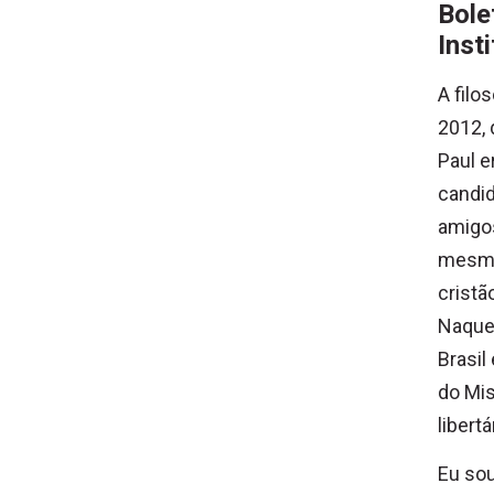
Bole
Inst
A filo
2012, 
Paul e
candid
amigos
mesmo
cristã
Naquel
Brasil
do Mis
libert
Eu sou