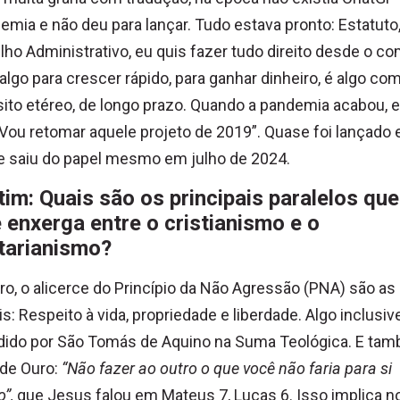
emia e não deu para lançar. Tudo estava pronto: Estatuto
ho Administrativo, eu quis fazer tudo direito desde o c
algo para crescer rápido, para ganhar dinheiro, é algo c
ito etéreo, de longo prazo. Quando a pandemia acabou, 
 “Vou retomar aquele projeto de 2019”. Quase foi lançado
e saiu do papel mesmo em julho de 2024.
tim: Quais são os principais paralelos que
 enxerga entre o cristianismo e o
rtarianismo?
ro, o alicerce do Princípio da Não Agressão (PNA) são as 
is: Respeito à vida, propriedade e liberdade. Algo inclusiv
dido por São Tomás de Aquino na Suma Teológica. E ta
 de Ouro:
“Não fazer ao outro o que você não faria para si
”,
que Jesus falou em Mateus 7, Lucas 6. Isso implica n