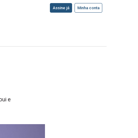
Assine já
Minha conta
bui e