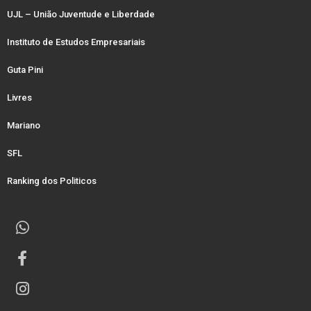
UJL – União Juventude e Liberdade
Instituto de Estudos Empresariais
Guta Pini
Livres
Mariano
SFL
Ranking dos Politicos